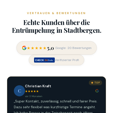
VERTRAUEN & BEWERTUNGEN
Echte Kunden über die
Entrümpelung in Stadtbergen.
5,0
★★★★★
· Google · 20 Bewertungen
Verifizierter Profi
CHECK
24
Profis
TOP
Christian Kraft
C
★★★★★
vor 3 Monaten
„Super Kontakt, zuverlässig, schnell und fairer Preis.
Dazu sehr flexibel was kurzfristige Termine angeht.
Ich habe Barexa in der Zwischenzeit noch öfters