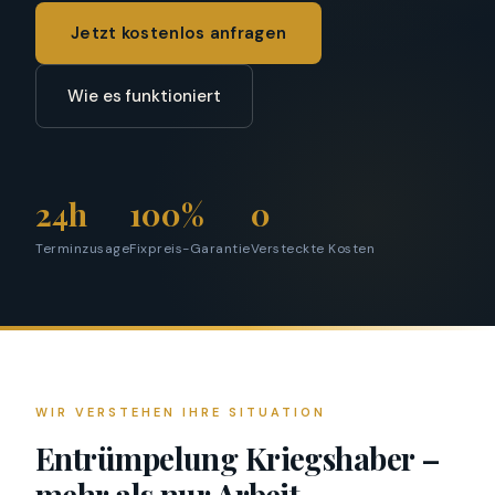
Jetzt kostenlos anfragen
Wie es funktioniert
24h
100%
0
Terminzusage
Fixpreis-Garantie
Versteckte Kosten
WIR VERSTEHEN IHRE SITUATION
Entrümpelung Kriegshaber –
mehr als nur Arbeit.