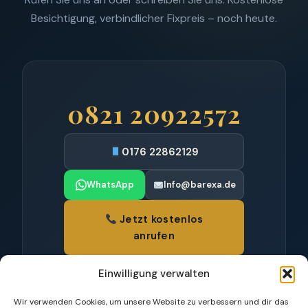
Besichtigung, verbindlicher Fixpreis – noch heute.
0821 20922572
0176 22862129
WhatsApp
Info@barexa.de
Jetzt kostenlos
anrufen
Bürgermeister-Aurnhammer-Straße 21 ·
Einwilligung verwalten
86199 Augsburg
Mo – Sa, 07:00 – 20:00 Uhr · Hochzoll
Wir verwenden Cookies, um unsere Website zu verbessern und dir das
und Umgebung