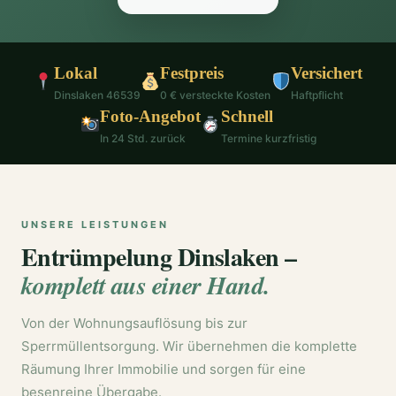
Lokal
Festpreis
Versichert
Dinslaken 46539
0 € versteckte Kosten
Haftpflicht
Foto-Angebot
Schnell
In 24 Std. zurück
Termine kurzfristig
UNSERE LEISTUNGEN
Entrümpelung Dinslaken –
komplett aus einer Hand.
Von der Wohnungsauflösung bis zur
Sperrmüllentsorgung. Wir übernehmen die komplette
Räumung Ihrer Immobilie und sorgen für eine
besenreine Übergabe.