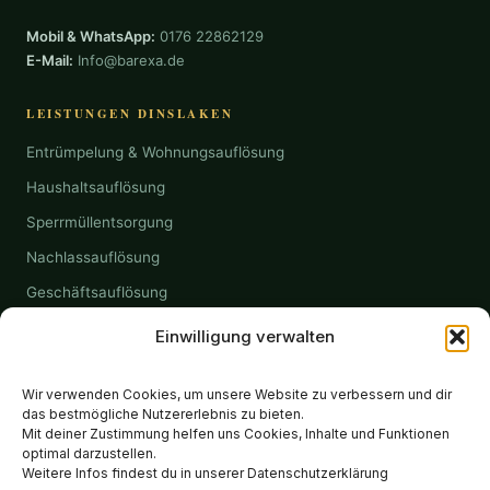
Mobil & WhatsApp:
0176 22862129
E-Mail:
Info@barexa.de
LEISTUNGEN DINSLAKEN
Entrümpelung & Wohnungsauflösung
Haushaltsauflösung
Sperrmüllentsorgung
Nachlassauflösung
Geschäftsauflösung
Kellerentrümpelung
Einwilligung verwalten
KONTAKT
Wir verwenden Cookies, um unsere Website zu verbessern und dir
das bestmögliche Nutzererlebnis zu bieten.
WhatsApp 0176 22862129
Mit deiner Zustimmung helfen uns Cookies, Inhalte und Funktionen
optimal darzustellen.
Info@barexa.de
Weitere Infos findest du in unserer Datenschutzerklärung