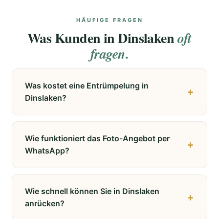
HÄUFIGE FRAGEN
Was Kunden in Dinslaken
oft
fragen.
Was kostet eine Entrümpelung in
Dinslaken?
Die Kosten hängen von Wohnungsgröße, Aufwand
und Stockwerk ab. Nach Sichtung Ihrer Fotos
Wie funktioniert das Foto-Angebot per
erhalten Sie ein verbindliches Festpreis-Angebot.
WhatsApp?
Verwertbare Möbel und Antiquitäten werden
angerechnet und reduzieren oft den Preis erheblich.
Schicken Sie uns per WhatsApp an 0176 22862129
Keine versteckten Kosten, keine Nachkalkulation.
Fotos der Räume – jeder Raum aus 2-3 Winkeln,
Wie schnell können Sie in Dinslaken
dazu Keller, Dachboden, Garage. Bitte auch ein paar
anrücken?
Bilder von vollen Schränken oder Kisten. Wir